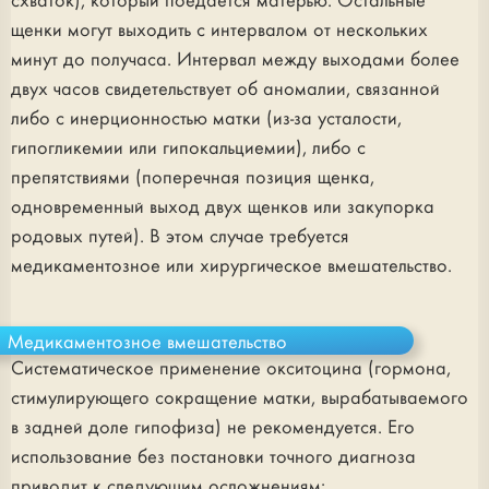
схваток), который поедается матерью. Остальные
щенки могут выходить с интервалом от нескольких
минут до получаса. Интервал между выходами более
двух часов свидетельствует об аномалии, связанной
либо с инерционностью матки (из-за усталости,
гипогликемии или гипокальциемии), либо с
препятствиями (поперечная позиция щенка,
одновременный выход двух щенков или закупорка
родовых путей). В этом случае требуется
медикаментозное или хирургическое вмешательство.
Медикаментозное вмешательство
Систематическое применение окситоцина (гормона,
стимулирующего сокращение матки, вырабатываемого
в задней доле гипофиза) не рекомендуется. Его
использование без постановки точного диагноза
приводит к следующим осложнениям: