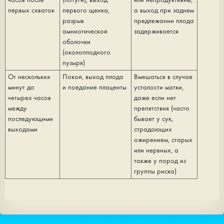
часов после
(потуги), выход
или непродуктивны,
первых схваток
первого щенка,
а выход при заднем
разрыв
предлежании плода
амниотической
задерживается
оболочки
(околоплодного
пузыря)
От нескольких
Покой, выход плода
Вмешаться в случае
минут до
и поедание плаценты
усталости матки,
четырех часов
даже если нет
между
препятствия (часто
последующими
бывает у сук,
выходами
страдающих
ожирением, старых
или нервных, а
также у пород из
группы риска)