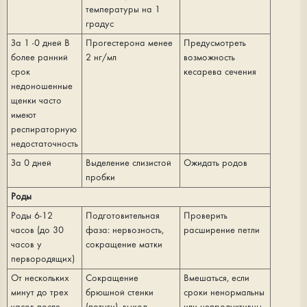
температуры на 1
градус
За 1 -0 дней В
Прогестерона менее
Предусмотреть
более ранний
2 нг/мл
возможность
срок
кесарева сечения
недоношенные
щенки часто
имеют
респираторную
недостаточность
За 0 дней
Выделение слизистой
Ожидать родов
пробки
Роды
Роды 6-12
Подготовительная
Проверить
часов (до 30
фаза: нервозность,
расширение петли
часов у
сокращение матки
первородящих)
От нескольких
Сокращение
Вмешаться, если
минут до трех
брюшной стенки
сроки ненормальны