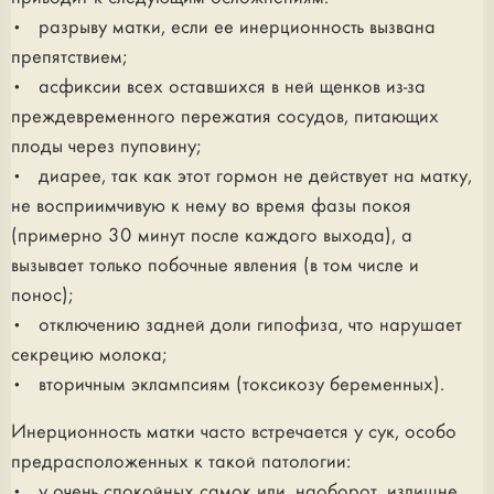
• разрыву матки, если ее инерционность вызвана
препятствием;
• асфиксии всех оставшихся в ней щенков из-за
преждевременного пережатия сосудов, питающих
плоды через пуповину;
• диарее, так как этот гормон не действует на матку,
не восприимчивую к нему во время фазы покоя
(примерно 30 минут после каждого выхода), а
вызывает только побочные явления (в том числе и
понос);
• отключению задней доли гипофиза, что нарушает
секрецию молока;
• вторичным эклампсиям (токсикозу беременных).
Инерционность матки часто встречается у сук, особо
предрасположенных к такой патологии:
• у очень спокойных самок или, наоборот, излишне