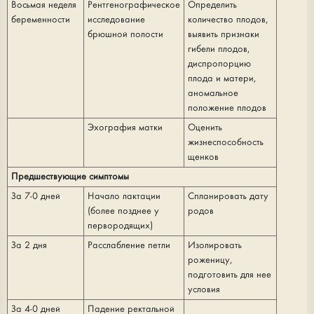
Восьмая неделя
Рентгенографическое
Определить
беременности
исследование
количество плодов,
брюшной полости
выявить признаки
гибели плодов,
диспропорцию
плода и матери,
аномальное
положение плодов
Эхография матки
Оценить
жизнеспособность
щенков
Предшествующие симптомы
За 7-0 дней
Начало лактации
Спланировать дату
(более позднее у
родов
первородящих)
За 2 дня
Расслабление петли
Изолировать
роженицу,
подготовить для нее
условия
За 4-0 дней
Падение ректальной